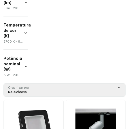
(lm)
5 lm - 21000 lm
Temperatura
de cor
(K)
2700 K - 6500 K
Potência
nominal
(W)
8 W - 240 W
Organizar por
Relevância