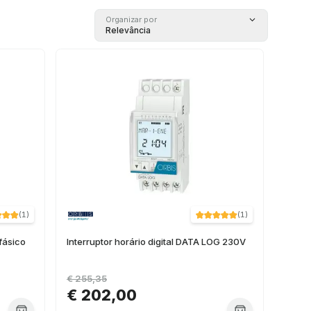
Organizar por
Relevância
(
1
)
(
1
)
fásico
Interruptor horário digital DATA LOG 230V
€ 255,35
€ 202,00