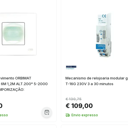
ovimento ORBIMAT
Mecanismo de relojoaria modular 
0 6M 1,2M ALT.200° 5-2000
T-16G 230V 3 a 30 minutos
MPORIZAÇÃO:
€ 130,75
0
€ 109,00
resso
Envio expresso