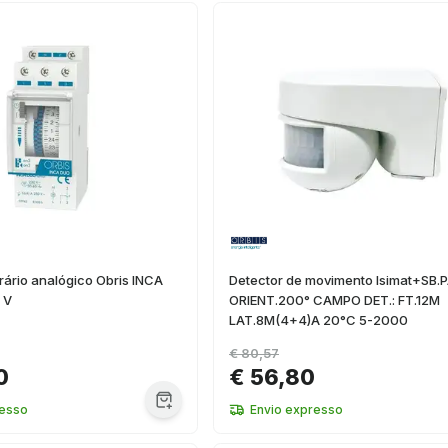
orário analógico Obris INCA
Detector de movimento Isimat+SB.
 V
ORIENT.200° CAMPO DET.: FT.12M
LAT.8M(4+4)A 20°C 5-2000
€ 80,57
0
€ 56,80
resso
Envio expresso