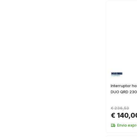
Interruptor h
DUO QRD 230
€ 236,53
€ 140,0
Envio exp