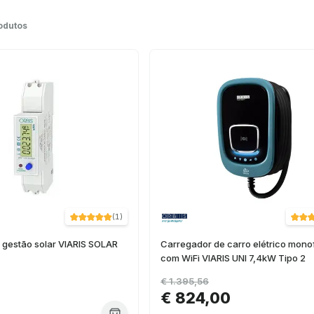
odutos
(
1
)
e gestão solar VIARIS SOLAR
Carregador de carro elétrico mono
com WiFi VIARIS UNI 7,4kW Tipo 2
€ 1.395,56
0
€ 824,00