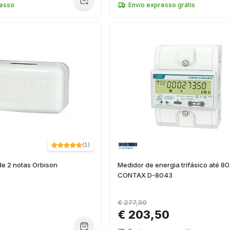
resso
Envio expresso grátis
(
1
)
de 2 notas Orbison
Medidor de energia trifásico até 80
CONTAX D-8043
€ 277,30
€ 203,50