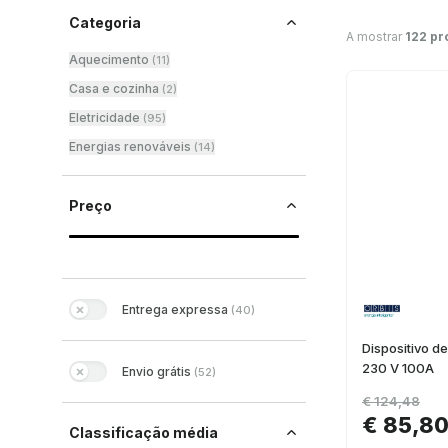
Categoria
A mostrar
122 pr
Aquecimento
(
11
)
Casa e cozinha
(
2
)
Eletricidade
(
95
)
Energias renováveis
(
14
)
Preço
Entrega expressa
(
40
)
Dispositivo d
230 V 100A
Envio grátis
(
52
)
€ 124,48
€ 85,8
Classificação média