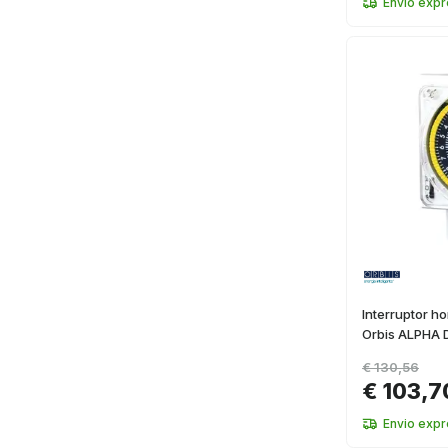
Envio exp
Interruptor h
Orbis ALPHA 
€ 130,56
€ 103,7
Envio exp