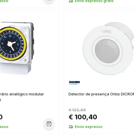
resso
Envio expresso grátis
orário analógico modular
Detector de presença Orbis DICR
D
€ 122,88
0
€ 100,40
resso
Envio expresso