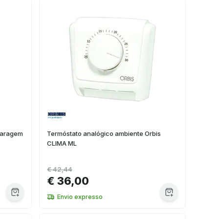
garagem
Termóstato analógico ambiente Orbis
CLIMA ML
€ 42,44
€ 36,00
Envio expresso