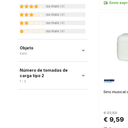
Envio exp
ou mais
(
4
)
ou mais
(
4
)
ou mais
(
4
)
ou mais
(
4
)
Objeto
Selo
Selo
(
2
)
Número de tomadas de
carga tipo 2
1 - 2
Sino musical 
€ 21,53
€ 9,59