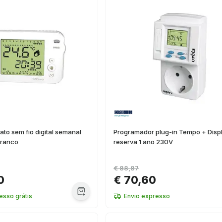
to sem fio digital semanal
Programador plug-in Tempo + Disp
branco
reserva 1 ano 230V
€ 88,87
0
€ 70,60
esso grátis
Envio expresso