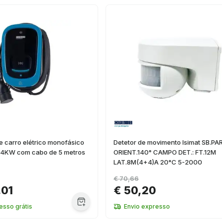
 carro elétrico monofásico
Detetor de movimento Isimat SB.PA
7,4KW com cabo de 5 metros
ORIENT.140° CAMPO DET.: FT.12M
LAT.8M(4+4)A 20°C 5-2000
€ 70,66
,01
€ 50,20
esso grátis
Envio expresso