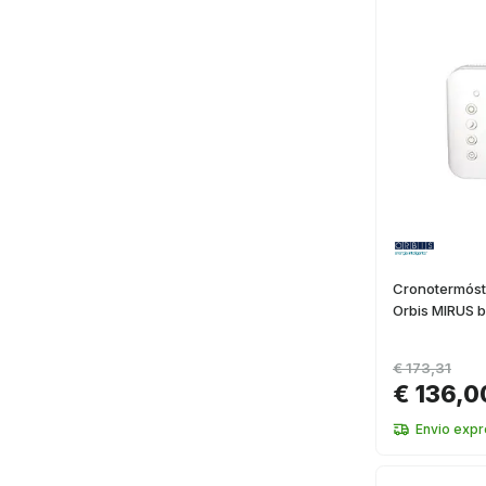
Cronotermósta
Orbis MIRUS 
€ 173,31
€ 136,0
Envio expr