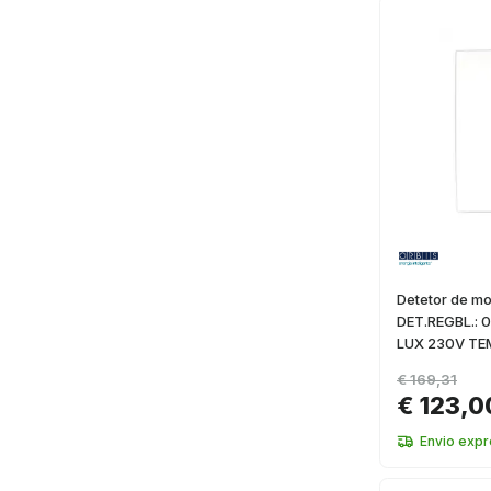
Detetor de m
DET.REGBL.: 
LUX 230V TE
€ 169,31
€ 123,0
Envio exp