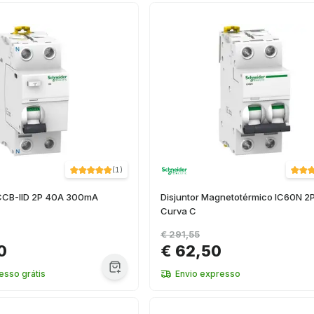
(
1
)
RCCB-IID 2P 40A 300mA
Disjuntor Magnetotérmico IC60N 2
Curva C
€ 291,55
0
€ 62,50
esso grátis
Envio expresso