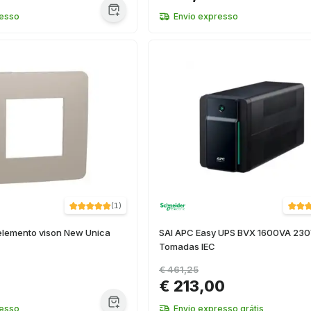
resso
Envio expresso
(
1
)
 elemento vison New Unica
SAI APC Easy UPS BVX 1600VA 23
Tomadas IEC
€ 461,25
€ 213,00
resso
Envio expresso grátis