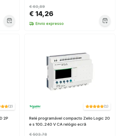
€ 60,89
€ 14,26
Envio expresso
(
2
)
(
1
)
ED 2P
Relé programável compacto Zelio Logic 20
e s 100..240 V CA relógio ecrã
€ 503,78