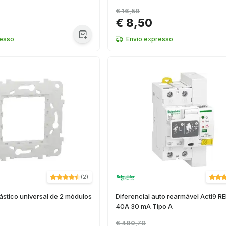
€ 16,58
€ 8,50
resso
Envio expresso
(
2
)
ástico universal de 2 módulos
Diferencial auto rearmável Acti9 R
40A 30 mA Tipo A
€ 480,70