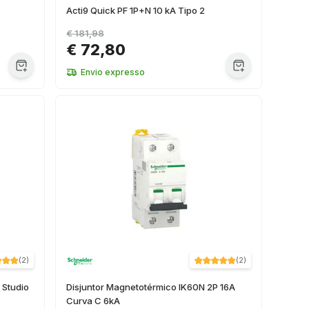
Acti9 Quick PF 1P+N 10 kA Tipo 2
€ 181,98
€ 72,80
Envio expresso
(
2
)
(
2
)
 Studio
Disjuntor Magnetotérmico IK60N 2P 16A
Curva C 6kA