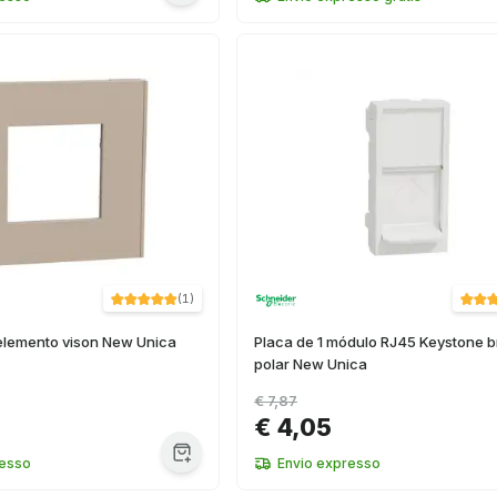
(
1
)
 elemento vison New Unica
Placa de 1 módulo RJ45 Keystone 
polar New Unica
€ 7,87
€ 4,05
resso
Envio expresso