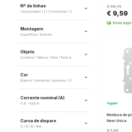
Nº de linhas
€ 39,75
10000 ciclos
(
1
)
1 horizontais / 1 / 1 horizontal / 2 horizontais / 3 horizontais
€ 9,59
1500 ciclos
(
1
)
1 horizontais
(
10
)
Envio exp
500 ciclos
(
1
)
Montagem
1
(
8
)
Superfície / Embute
1 horizontal
(
8
)
Superfície
(
32
)
2 horizontais
(
6
)
Objeto
Embute
(
6
)
3 horizontais
(
5
)
Contator / Marco / Relé / Relé de conexão / Interruptor
+ Ver más
Contator
(
77
)
Cor
Marco
(
62
)
Branco / Antracita / alumínio / Outros / Cinza
Relé
(
29
)
Branco
(
85
)
Relé de conexão
(
23
)
Corrente nominal (A)
Antracita
(
51
)
Interruptor
(
19
)
0 A - 630 A
alumínio
(
40
)
+ Ver más
Moldura de pl
Outros
(
16
)
Curva de disparo
New Unica
Cinza
(
11
)
C / D / B / MA
€ 1,08