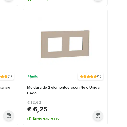
(
1
)
(
1
)
branco
Moldura de 2 elementos vison New Unica
Deco
€ 12,62
€ 6,25
Envio expresso