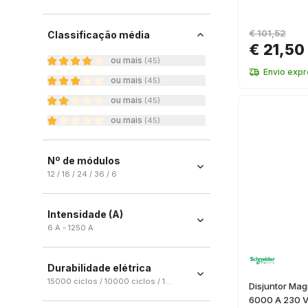
€ 101,52
Classificação média
€ 21,50
ou mais
(
45
)
Envio exp
ou mais
(
45
)
ou mais
(
45
)
ou mais
(
45
)
Nº de módulos
12 / 18 / 24 / 36 / 6
12
(
8
)
Intensidade (A)
18
(
5
)
6 A - 1250 A
24
(
5
)
36
(
5
)
Durabilidade elétrica
6
(
4
)
15000 ciclos / 10000 ciclos / 1500 ciclos / 500 ciclos
Disjuntor Mag
6000 A 230 
+ Ver más
15000 ciclos
(
2
)