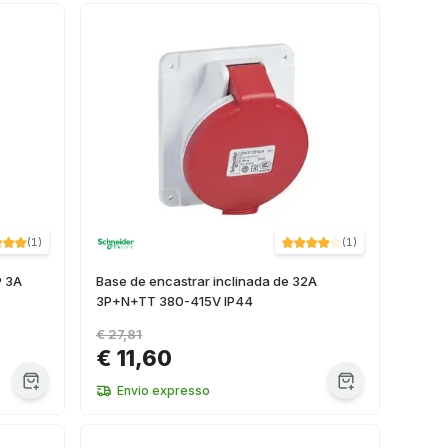
(
1
)
(
1
)
P 3A
Base de encastrar inclinada de 32A
3P+N+TT 380-415V IP44
€ 27,81
€ 11,60
Envio expresso