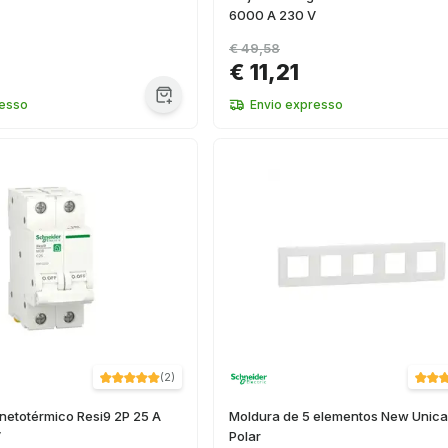
6000 A 230 V
€ 49,58
€ 11,21
resso
Envio expresso
(
2
)
netotérmico Resi9 2P 25 A
Moldura de 5 elementos New Unica
V
Polar