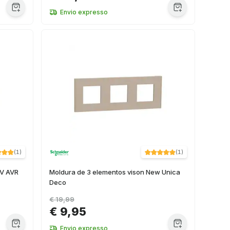
Envio expresso
(
1
)
(
1
)
0V AVR
Moldura de 3 elementos vison New Unica
Deco
€ 19,99
€ 9,95
Envio expresso