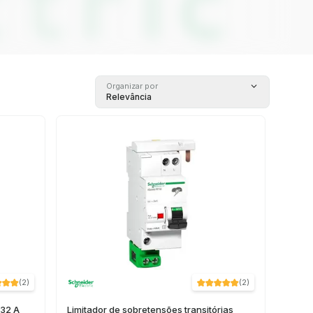
Organizar por
Relevância
(
2
)
(
2
)
 32 A
Limitador de sobretensões transitórias