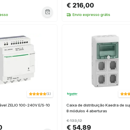
€ 216,00
resso
Envio expresso grátis
(
1
)
ável ZELIO 100-240V E/S-10
Caixa de distribuição Kaedra de su
8 módulos 4 aberturas
€ 133,12
0
€ 54,89