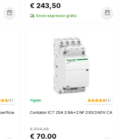
€ 243,50
Envio expresso grátis
(
1
)
(
1
)
perfície
Contator ICT 25A 2 NA+2 NF 230/240V CA
€ 204,49
€ 70,00