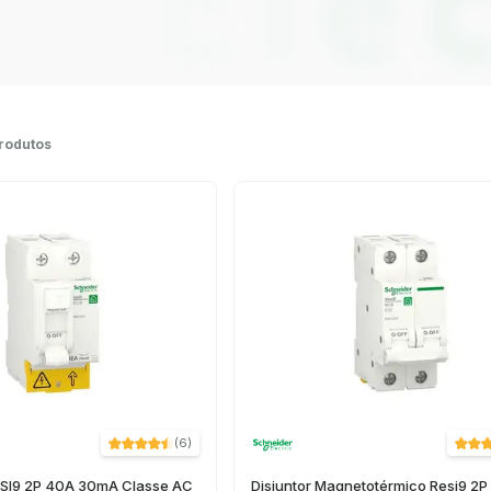
rodutos
(
6
)
RESI9 2P 40A 30mA Classe AC
Disjuntor Magnetotérmico Resi9 2P