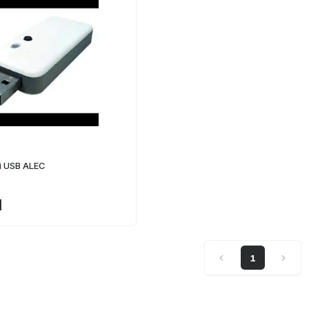
i USB ALEC
1
1