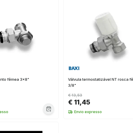
anto fêmea 3x8"
Válvula termostatizável NT rosca 
3/8"
€ 13,53
€ 11,45
resso
Envio expresso