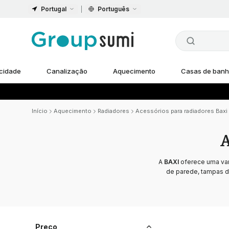
Portugal
Português
icidade
Canalização
Aquecimento
Casas de ban
Início
Aquecimento
Radiadores
Acessórios para radiadores Baxi
A
A
BAXI
oferece uma vari
de parede, tampas d
Preço