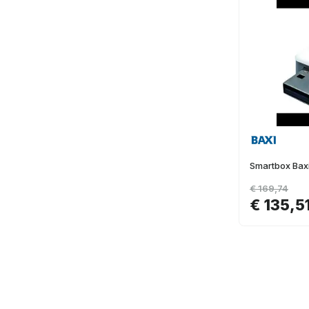
Smartbox Bax
€ 169,74
€ 135,5