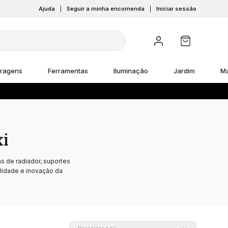
Ajuda
|
Seguir a minha encomenda
|
Iniciar sessão
rragens
Ferramentas
Iluminação
Jardim
M
xi
s de radiador, suportes
lidade e inovação da