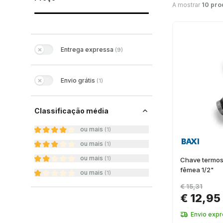
A mostrar
10 pro
Entrega expressa
(
9
)
Envio grátis
(
1
)
Classificação média
ou mais
(
1
)
ou mais
(
1
)
ou mais
(
1
)
Chave termost
fêmea 1/2"
ou mais
(
1
)
€ 15,31
€ 12,95
Envio exp