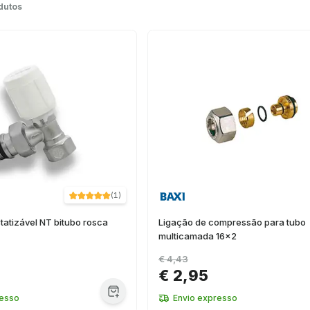
dutos
(
1
)
atizável NT bitubo rosca
Ligação de compressão para tubo
multicamada 16x2
€ 4,43
€ 2,95
resso
Envio expresso