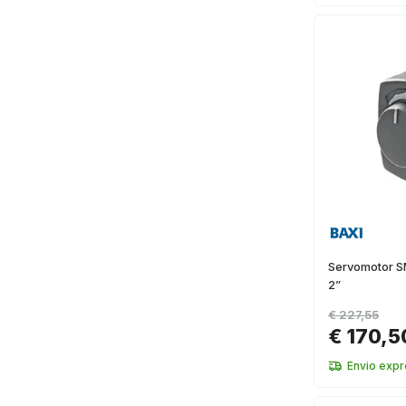
Servomotor S
2”
€ 227,55
€ 170,5
Envio exp