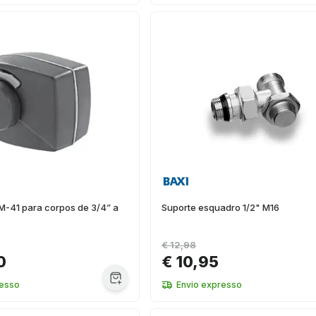
M-41 para corpos de 3/4” a
Suporte esquadro 1/2" M16
€ 12,98
0
€ 10,95
resso
Envio expresso