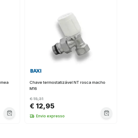
fêmea
Chave termostatizável NT rosca macho
M16
€ 15,31
€ 12,95
Envio expresso