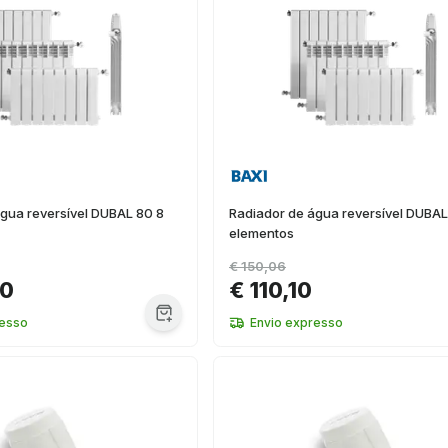
gua reversível DUBAL 80 8
Radiador de água reversível DUBAL
elementos
€ 150,06
50
€ 110,10
resso
Envio expresso