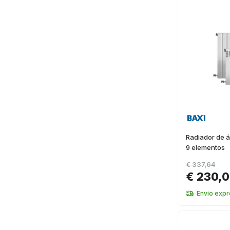
Radiador de á
9 elementos
€ 337,64
€ 230,
Envio exp