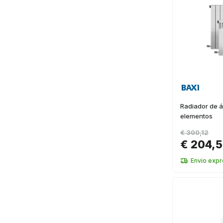
Radiador de á
elementos
€ 300,12
€ 204,
Envio exp