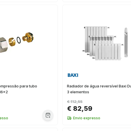
ompressão para tubo
Radiador de água reversível Baxi D
16x2
3 elementos
€ 112,55
€ 82,59
resso
Envio expresso