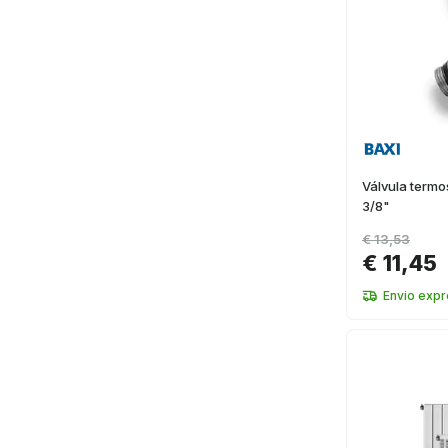
Válvula termo
3/8"
€ 13,53
€ 11,45
Envio exp