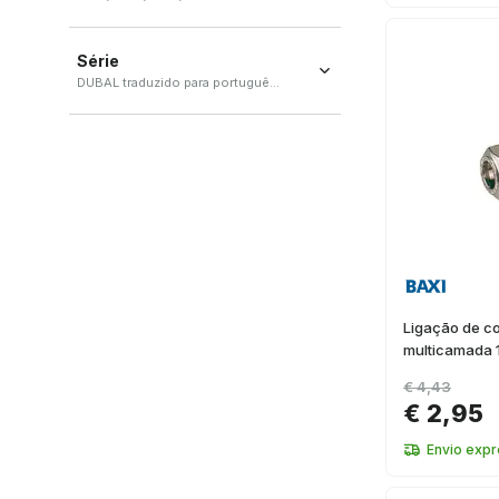
600
(
11
)
Série
500
(
10
)
DUBAL traduzido para português / FV 1800
350
(
8
)
DUBAL traduzido para português
700
(
7
)
(
36
)
FV 1800
(
1
)
Ligação de c
multicamada 
€ 4,43
€ 2,95
Envio exp