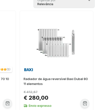
Organizar por
Relevância
(
1
)
 70 10
Radiador de água reversível Baxi Dubal 80
11 elementos
€ 412,67
€ 280,00
Envio expresso