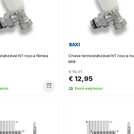
statizável NT rosca fêmea
Chave termostatizável NT rosca m
M16
€ 15,31
€ 12,95
resso
Envio expresso