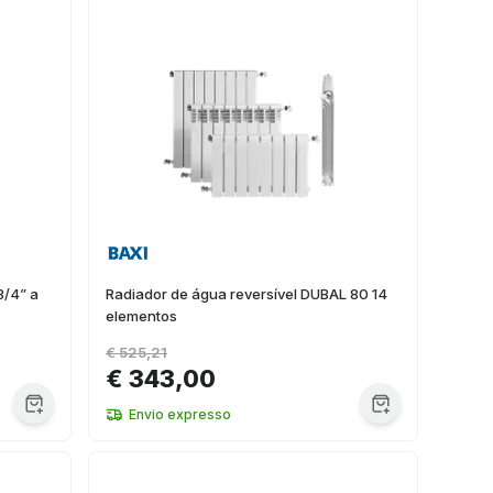
3/4” a
Radiador de água reversível DUBAL 80 14
elementos
€ 525,21
€ 343,00
Envio expresso