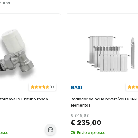
dutos
(
1
)
atizável NT bitubo rosca
Radiador de água reversível DUBAL
elementos
€ 345,63
€ 235,00
resso
Envio expresso