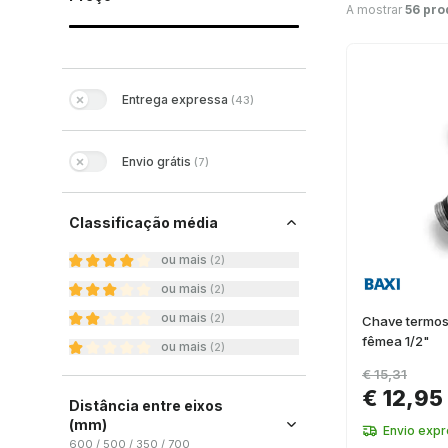
A mostrar
56 pro
Entrega expressa
(
43
)
Envio grátis
(
7
)
Classificação média
ou mais
(
2
)
ou mais
(
2
)
ou mais
(
2
)
Chave termost
fêmea 1/2"
ou mais
(
2
)
€ 15,31
€ 12,95
Distância entre eixos
(mm)
Envio exp
600 / 500 / 350 / 700