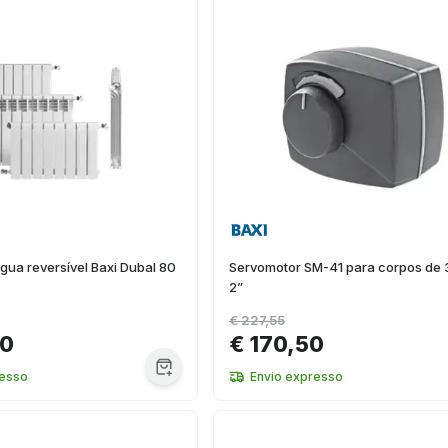
gua reversível Baxi Dubal 80
Servomotor SM-41 para corpos de 
2”
€ 227,55
00
€ 170,50
resso
Envio expresso