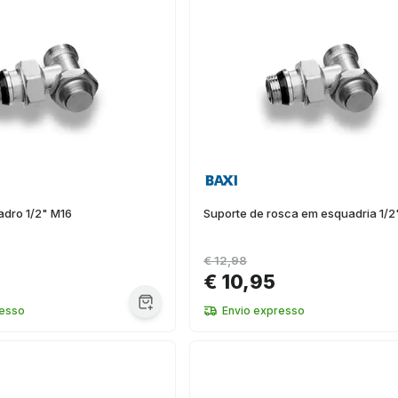
adro 1/2" M16
Suporte de rosca em esquadria 1/2
€ 12,98
€ 10,95
resso
Envio expresso