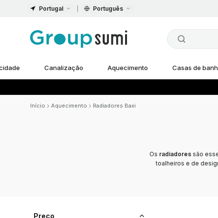
Portugal
Português
icidade
Canalização
Aquecimento
Casas de ban
Início
Aquecimento
Radiadores Baxi
Os
radiadores
são essen
toalheiros e de desi
Preço