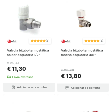
(
1
)
(
1
)
Válvula bitubo termostática
Válvula bitubo termostática
soldar esquadria 1/2"
macho esquadria 3/8"
€ 20,41
€ 11,30
€ 23,20
€ 13,80
Envio expresso
Adicionar ao carrinho
Adicionar ao carrinho