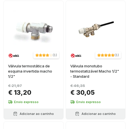
(
1
)
(
1
)
Válvula termostática de
Válvula monotubo
esquina invertida macho
termostatizável Macho 1/2"
1/2"
- Standard
€ 21,97
€ 46,35
€ 13,20
€ 30,05
Envio expresso
Envio expresso
Adicionar ao carrinho
Adicionar ao carrinho