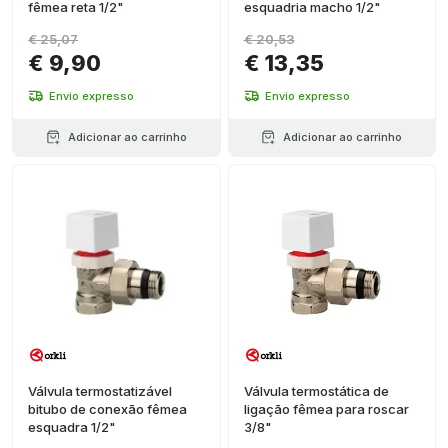
fêmea reta 1/2"
esquadria macho 1/2"
€ 25,07
€ 20,53
€ 9,90
€ 13,35
Envio expresso
Envio expresso
Adicionar ao carrinho
Adicionar ao carrinho
Válvula termostatizável
Válvula termostática de
bitubo de conexão fêmea
ligação fêmea para roscar
esquadra 1/2"
3/8"