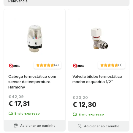
Relevância
(
4
)
(
1
)
Cabeça termostática com
Válvula bitubo termostática
sensor de temperatura
macho esquadria 1/2"
Harmony
€ 42,09
€ 23,20
€ 17,31
€ 12,30
Envio expresso
Envio expresso
Adicionar ao carrinho
Adicionar ao carrinho