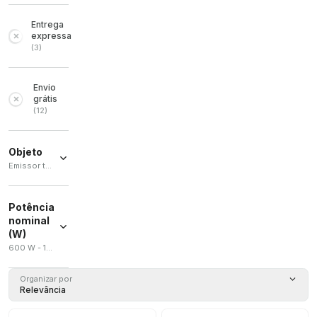
Entrega
expressa
(
3
)
Envio
grátis
(
12
)
Objeto
Emissor térmico / Radiador convector / Radiador de painel
Emissor
térmico
Potência
(
6
)
nominal
Radiador
(W)
convector
600 W - 1500 W
(
2
)
Radiador
Organizar por
de painel
Relevância
(
2
)