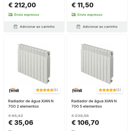
€ 212,00
€ 11,50
Envio expresso
Envio expresso
Adicionar ao carrinho
Adicionar ao carrinho
(
1
)
(
1
)
Radiador de água XIAN N
Radiador de água XIAN N
700 2 elementos
700 5 elementos
€ 95,42
€ 238,56
€ 35,06
€ 106,70