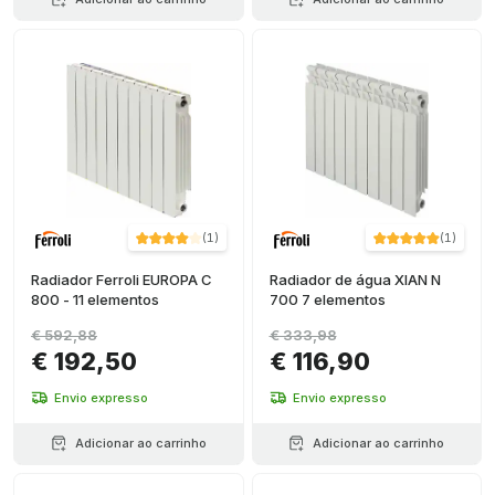
(
1
)
(
1
)
Radiador Ferroli EUROPA C
Radiador de água XIAN N
800 - 11 elementos
700 7 elementos
€ 592,88
€ 333,98
€ 192,50
€ 116,90
Envio expresso
Envio expresso
Adicionar ao carrinho
Adicionar ao carrinho