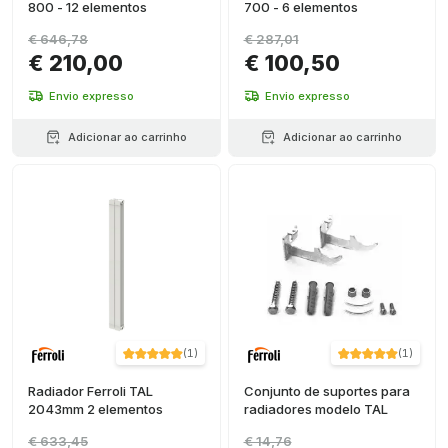
800 - 12 elementos
700 - 6 elementos
€ 646,78
€ 287,01
€ 210,00
€ 100,50
Envio expresso
Envio expresso
Adicionar ao carrinho
Adicionar ao carrinho
(
1
)
(
1
)
Radiador Ferroli TAL
Conjunto de suportes para
2043mm 2 elementos
radiadores modelo TAL
€ 633,45
€ 14,76