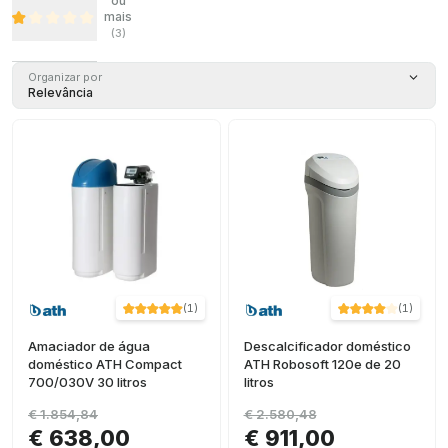
ou
mais
(
3
)
Organizar por
Relevância
(
1
)
(
1
)
Amaciador de água
Descalcificador doméstico
doméstico ATH Compact
ATH Robosoft 120e de 20
700/030V 30 litros
litros
€ 1.854,84
€ 2.580,48
€ 638,00
€ 911,00