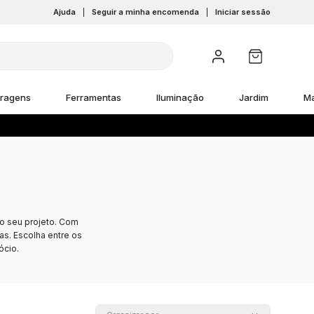
Ajuda
|
Seguir a minha encomenda
|
Iniciar sessão
rragens
Ferramentas
Iluminação
Jardim
M
 o seu projeto. Com
s. Escolha entre os
ócio.