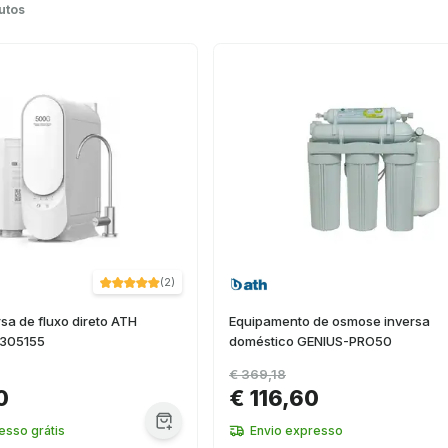
utos
(
2
)
a de fluxo direto ATH
Equipamento de osmose inversa
 305155
doméstico GENIUS-PRO50
€ 369,18
0
€ 116,60
esso grátis
Envio expresso