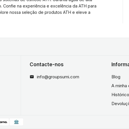
 Confie na experiência e excelência da ATH para
plore nossa seleção de produtos ATH e eleve a
Contacte-nos
Inform
info@groupsumi.com
Blog
A minha 
Históri
Devoluç