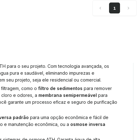
1
TH para o seu projeto. Com tecnologia avançada, os
água pura e saudável, eliminando impurezas e
em seu projeto, seja ele residencial ou comercial.
 filtragem, como o
filtro de sedimentos
para remover
r cloro e odores, a
membrana semipermeável
para
ocê garante um processo eficaz e seguro de purificação
versa padrão
para uma opção econômica e fácil de
o e manutenção econômica, ou a
osmose inversa
os sistemas de osmose ATH. Garanta água de alta