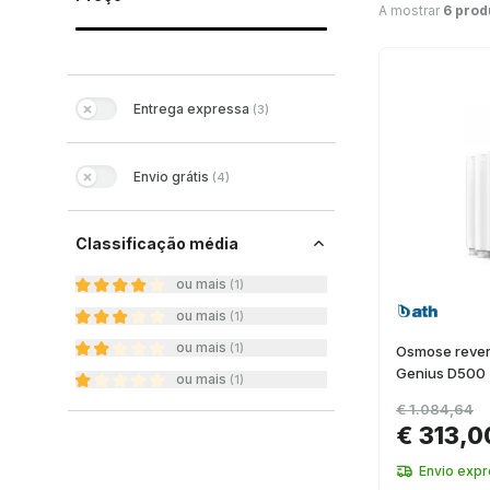
A mostrar
6 prod
Entrega expressa
(
3
)
Envio grátis
(
4
)
Classificação média
ou mais
(
1
)
ou mais
(
1
)
ou mais
(
1
)
Osmose revers
Genius D500
ou mais
(
1
)
€ 1.084,64
€ 313,0
Envio expr