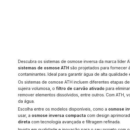
Descubra os sistemas de osmose inversa da marca líder A
sistemas de osmose ATH
são projetados para fornecer 
contaminantes. Ideal para garantir água de alta qualidade 
Os sistemas de osmose ATH incluem diferentes etapas de
sujeira volumosa, o
filtro de carvão ativado
para elimina
remover elementos dissolvidos, entre outros. Com ATH, v
da água.
Escolha entre os modelos disponíveis, como a
osmose in
usar, a
osmose inversa compacta
com design aprimorad
direta
com tecnologia avançada e filtragem refinada.
Invista em qualidade e inovação para o seu projeto com 