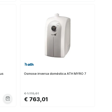
ius
Osmose inversa doméstica ATH MYRO 7
€ 1.115,61
€ 763,01