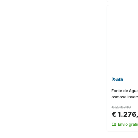
Fonte de água
osmose invers
€ 2.187,10
€ 1.276
Envio gráti