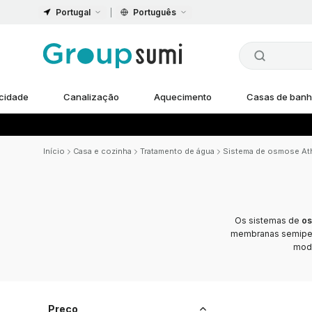
Portugal
Português
icidade
Canalização
Aquecimento
Casas de ban
Início
Casa e cozinha
Tratamento de água
Sistema de osmose At
Os sistemas de
os
membranas semiperm
mode
Preço