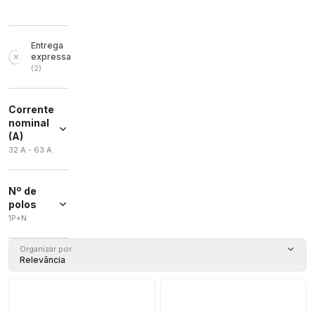
Entrega
expressa
(
2
)
Corrente
nominal
(A)
32 A - 63 A
Nº de
polos
1P+N
1P+N
(
2
)
Organizar por
Relevância