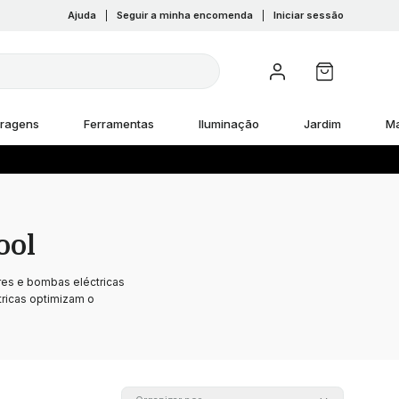
Ajuda
|
Seguir a minha encomenda
|
Iniciar sessão
rragens
Ferramentas
Iluminação
Jardim
M
ool
res e bombas eléctricas
tricas optimizam o