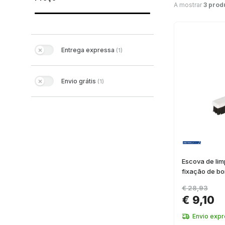
A mostrar
3 prod
Entrega expressa
(
1
)
Envio grátis
(
1
)
Escova de lim
fixação de bo
€ 28,93
€ 9,10
Envio exp