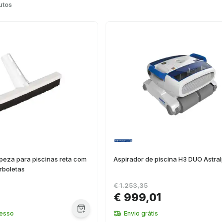
utos
peza para piscinas reta com
Aspirador de piscina H3 DUO Astra
rboletas
€ 1.253,35
€ 999,01
resso
Envio grátis