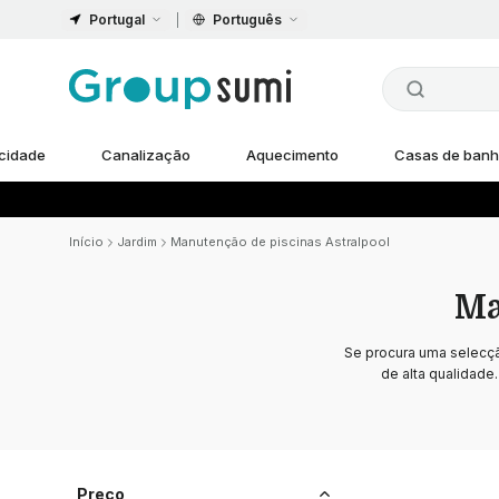
Portugal
Português
icidade
Canalização
Aquecimento
Casas de ban
Início
Jardim
Manutenção de piscinas Astralpool
Ma
Se procura uma selecç
de alta qualidade
Preço