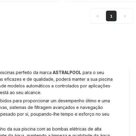
1
piscinas perfeito da marca
ASTRALPOOL
para o seu
s eficazes e de qualidade, poderá manter a sua piscina
de modelos automáticos a controlados por aplicações
 está ao seu alcance.
bidos para proporcionar um desempenho ótimo e uma
tivas, sistemas de filtragem avançados e navegação
ho pesado por si, poupando-lhe tempo e esforço no seu
ho da sua piscina com as bombas elétricas de alta
iente da água, mantendo a limpeza e qualidade da água