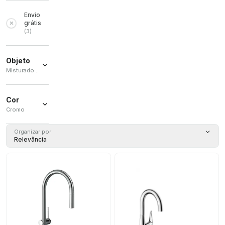
Envio
grátis
(
3
)
Objeto
Misturador de cozinha / Monocomando
Misturador
de cozinha
Cor
(
1
)
Cromo
Monocomando
(
1
)
Cromo
(
2
)
Organizar por
Relevância