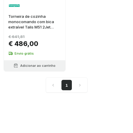
Torneira de cozinha
monocomando com bica
extraível Talis M51 2Jet
cromado
€ 641,81
€ 486,00
Envio grátis
Adicionar ao carrinho
1