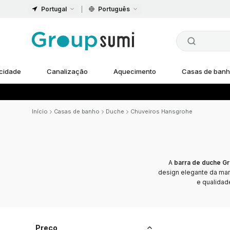
Portugal
Português
icidade
Canalização
Aquecimento
Casas de ban
Início
Casas de banho
Duche
Chuveiros Hansgrohe
A
barra de duche G
design elegante da mar
e qualidad
Preço