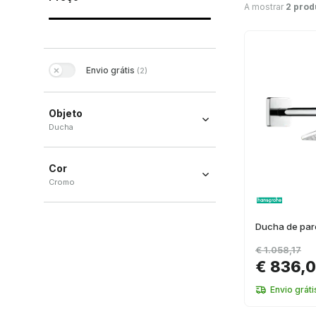
A mostrar
2 prod
Envio grátis
(
2
)
Objeto
Ducha
Ducha
(
2
)
Cor
Cromo
Cromo
(
2
)
Ducha de par
€ 1.058,17
€ 836,0
Envio gráti