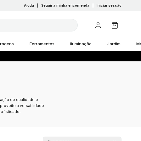
Ajuda
|
Seguir a minha encomenda
|
Iniciar sessão
rragens
Ferramentas
Iluminação
Jardim
M
tação de qualidade e
roveite a versatilidade
ofisticado.