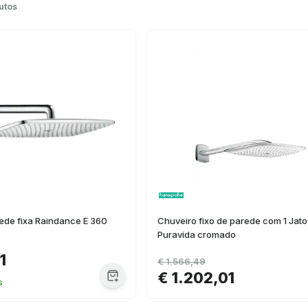
utos
ede fixa Raindance E 360
Chuveiro fixo de parede com 1 Jato
Puravida cromado
1
€ 1.566,49
€ 1.202,01
s