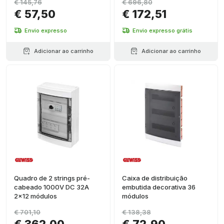
€ 145,76
€ 696,80
€ 57,50
€ 172,51
Envio expresso
Envio expresso grátis
Adicionar ao carrinho
Adicionar ao carrinho
Quadro de 2 strings pré-
Caixa de distribuição
cabeado 1000V DC 32A
embutida decorativa 36
2x12 módulos
módulos
€ 701,10
€ 138,38