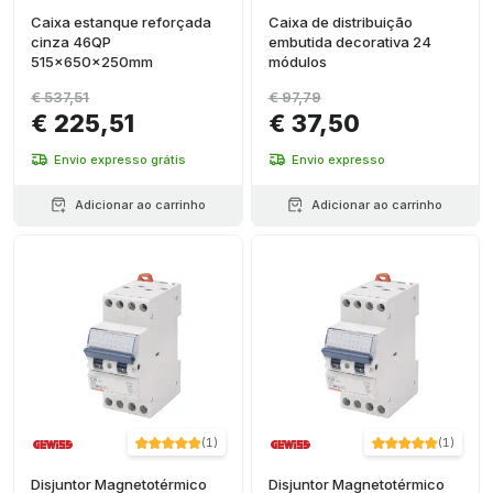
Caixa estanque reforçada
Caixa de distribuição
cinza 46QP
embutida decorativa 24
515x650x250mm
módulos
€ 537,51
€ 97,79
€ 225,51
€ 37,50
Envio expresso grátis
Envio expresso
Adicionar ao carrinho
Adicionar ao carrinho
(
1
)
(
1
)
Disjuntor Magnetotérmico
Disjuntor Magnetotérmico