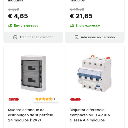
módulos
módulos
€ 7,56
€ 40,53
€ 4,65
€ 21,65
Envio expresso
Envio expresso
Adicionar ao carrinho
Adicionar ao carrinho
(
1
)
Quadro estanque de
Disjuntor diferencial
distribuição de superfície
compacto MCD 4P 16A
24 módulos (12x2)
Classe A 4 módulos