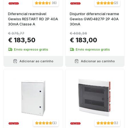
(
6
)
(
2
)
Diferencial rearmável
Disjuntor diferencial rearme
Gewiss RESTART RD 2P 40A
Gewiss GWD4827P 2P 40A
30mA Classe A
30mA
€ 375,77
€ 408,36
€ 183,50
€ 183,00
Envio expresso grátis
Envio expresso grátis
Adicionar ao carrinho
Adicionar ao carrinho
(
1
)
(
1
)