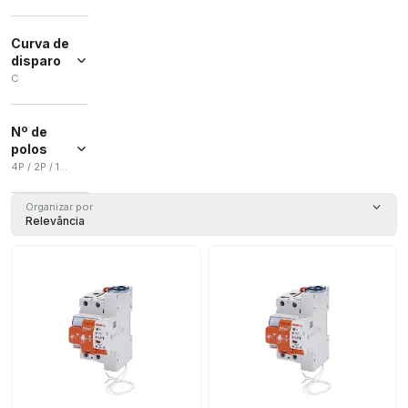
Curva de
disparo
C
C
(
26
)
Nº de
polos
4P / 2P / 1P+N
4P
(
17
)
Organizar por
Relevância
2P
(
16
)
1P+N
(
7
)