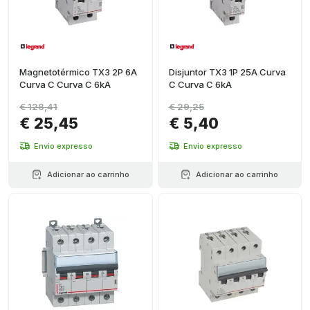
Magnetotérmico TX3 2P 6A
Disjuntor TX3 1P 25A Curva
Curva C Curva C 6kA
C Curva C 6kA
€ 128,41
€ 29,25
€ 25,45
€ 5,40
Envio expresso
Envio expresso
Adicionar ao carrinho
Adicionar ao carrinho