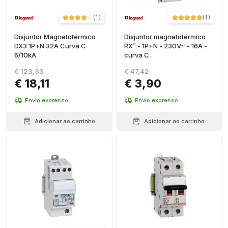
(
1
)
(
1
)
Disjuntor Magnetotérmico
Disjuntor magnetotérmico
DX3 1P+N 32A Curva C
RX³ - 1P+N - 230V~ - 16A -
6/10kA
curva C
€ 123,33
€ 47,42
€ 18,11
€ 3,90
Envio expresso
Envio expresso
Adicionar ao carrinho
Adicionar ao carrinho