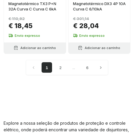
Magnetotérmico TX3 P+N
Magnetotérmico DX3 4P 10A
32A Curva C Curva C 6kA
Curva C 6/10kA
€ 110,92
€ 301,14
€ 18,45
€ 28,04
Envio expresso
Envio expresso
Adicionar ao carrinho
Adicionar ao carrinho
1
2
...
6
Explore a nossa seleção de produtos de proteção e controle
elétrico, onde poderá encontrar uma variedade de disjuntores,