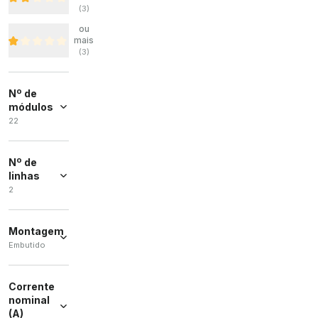
(
3
)
ou
mais
(
3
)
Nº de
módulos
22
22
(
1
)
Nº de
linhas
2
2
(
1
)
Montagem
Embutido
Embutido
(
1
)
Corrente
nominal
(A)