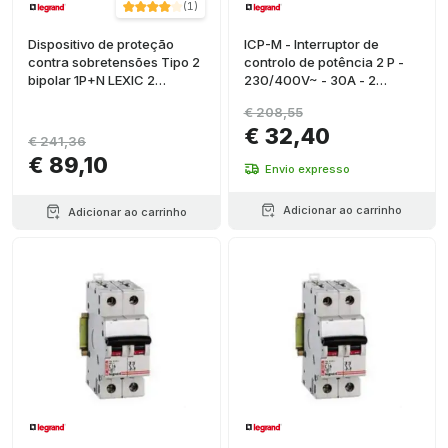
(
1
)
Dispositivo de proteção
ICP-M - Interruptor de
contra sobretensões Tipo 2
controlo de potência 2 P -
bipolar 1P+N LEXIC 2
230/400V~ - 30A - 2
módulos
módulos
€ 208,55
€ 32,40
€ 241,36
€ 89,10
Envio expresso
Adicionar ao carrinho
Adicionar ao carrinho