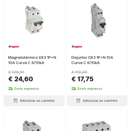
Magnetotérmico DX3 1P+N
Disjuntor DX3 1P+N 10A
10A Curva C 6/10kA
Curva C 6/10kA
€ 129,61
€ 110,40
€ 24,60
€ 17,75
Envio expresso
Envio expresso
Adicionar ao carrinho
Adicionar ao carrinho