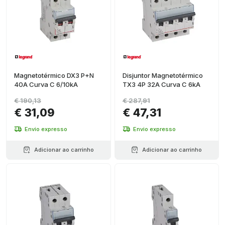
Magnetotérmico DX3 P+N
Disjuntor Magnetotérmico
40A Curva C 6/10kA
TX3 4P 32A Curva C 6kA
€ 190,13
€ 287,91
€ 31,09
€ 47,31
Envio expresso
Envio expresso
Adicionar ao carrinho
Adicionar ao carrinho