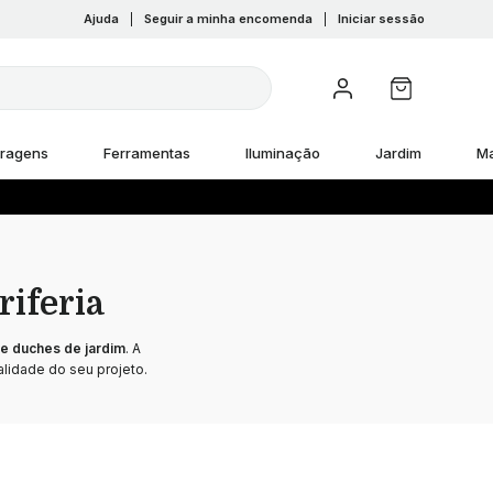
Ajuda
|
Seguir a minha encomenda
|
Iniciar sessão
rragens
Ferramentas
Iluminação
Jardim
M
riferia
 e duches de jardim
. A
alidade do seu projeto.