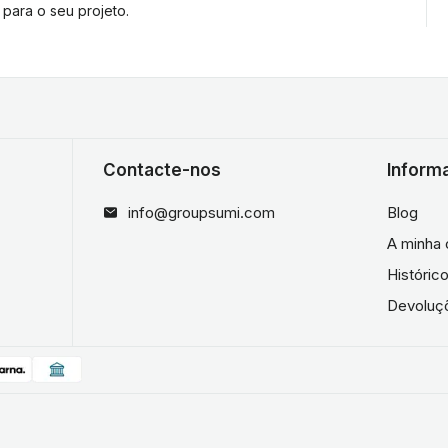
 para o seu projeto.
Contacte-nos
Inform
info@groupsumi.com
Blog
A minha 
Históri
Devoluç