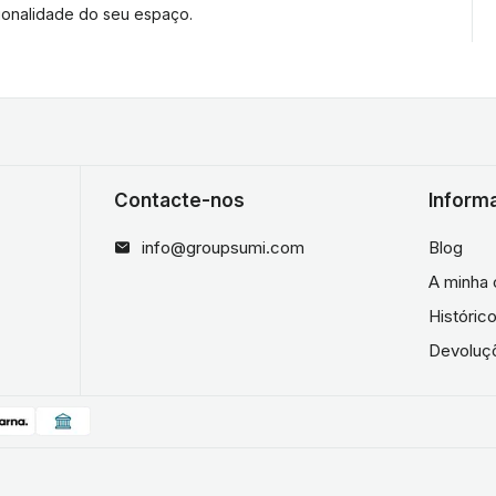
ncionalidade do seu espaço.
Contacte-nos
Inform
info@groupsumi.com
Blog
A minha 
Históri
Devoluç