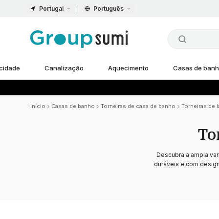
Portugal
Português
icidade
Canalização
Aquecimento
Casas de ban
Início
Casas de banho
Torneiras de casa de banho
Torneiras de l
To
Descubra a ampla va
duráveis e com designs