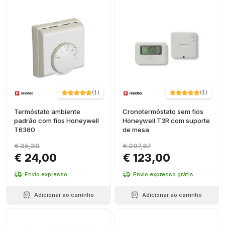
(
1
)
(
1
)
Termóstato ambiente
Cronotermóstato sem fios
padrão com fios Honeywell
Honeywell T3R com suporte
T6360
de mesa
€ 35,30
€ 207,87
€ 24,00
€ 123,00
Envio expresso
Envio expresso grátis
Adicionar ao carrinho
Adicionar ao carrinho