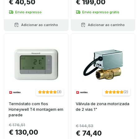
€ 40,50
€ 199,00
Envio expresso
Envio expresso grátis
Adicionar ao carrinho
Adicionar ao carrinho
(
3
)
(
2
)
Termóstato com fios
Válvula de zona motorizada
Honeywell T4 montagem em
de 2 vias 1"
parede
€ 176,51
€ 144,53
€ 130,00
€ 74,40