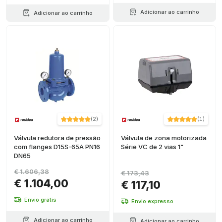
Adicionar ao carrinho
Adicionar ao carrinho
(
2
)
(
1
)
Válvula redutora de pressão
Válvula de zona motorizada
com flanges D15S-65A PN16
Série VC de 2 vias 1"
DN65
€ 1.606,38
€ 173,43
€ 1.104,00
€ 117,10
Envio grátis
Envio expresso
Adicionar ao carrinho
Adicionar ao carrinho