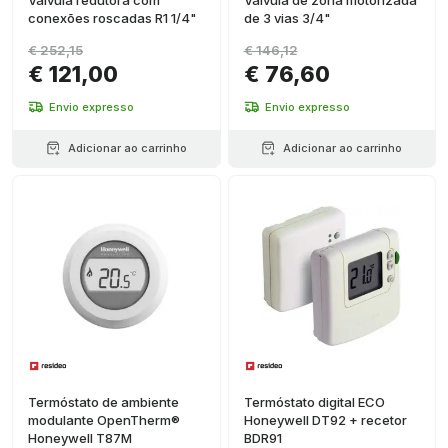
Válvula redutora com
Válvula de zona motorizada
conexões roscadas R1 1/4"
de 3 vias 3/4"
€ 252,15
€ 146,12
€ 121,00
€ 76,60
Envio expresso
Envio expresso
Adicionar ao carrinho
Adicionar ao carrinho
Termóstato de ambiente
Termóstato digital ECO
modulante OpenTherm®
Honeywell DT92 + recetor
Honeywell T87M
BDR91