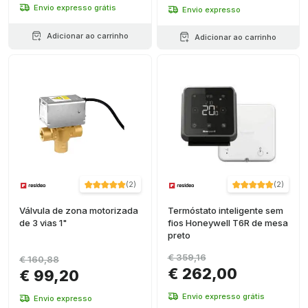
Envio expresso grátis
Envio expresso
Adicionar ao carrinho
Adicionar ao carrinho
(
2
)
(
2
)
Válvula de zona motorizada
Termóstato inteligente sem
de 3 vias 1"
fios Honeywell T6R de mesa
preto
€ 359,16
€ 160,88
€ 262,00
€ 99,20
Envio expresso grátis
Envio expresso