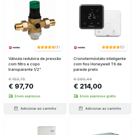
(
1
)
(
1
)
Válvula redutora de pressão
Cronotermóstato inteligente
com filtro e copo
com fios Honeywell T6 de
transparente 1/2"
parede preto
€ 153,75
€ 280,44
€ 97,70
€ 214,00
Envio expresso
Envio expresso grátis
Adicionar ao carrinho
Adicionar ao carrinho