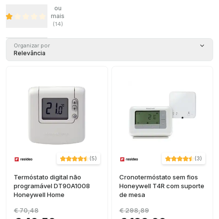
ou
mais
(
14
)
Organizar por
Relevância
(
5
)
(
3
)
Termóstato digital não
Cronotermóstato sem fios
programável DT90A1008
Honeywell T4R com suporte
Honeywell Home
de mesa
€ 70,48
€ 298,89