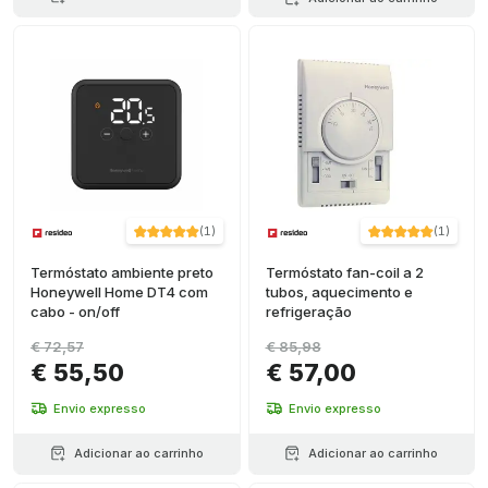
(
1
)
(
1
)
Termóstato ambiente preto
Termóstato fan-coil a 2
Honeywell Home DT4 com
tubos, aquecimento e
cabo - on/off
refrigeração
€ 72,57
€ 85,98
€ 55,50
€ 57,00
Envio expresso
Envio expresso
Adicionar ao carrinho
Adicionar ao carrinho