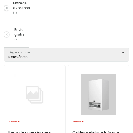
Entrega
expressa
(
1
)
Envio
grátis
(
2
)
Organizar por
Relevância
Barra de conexão para
Caldeira elétrica trifásica