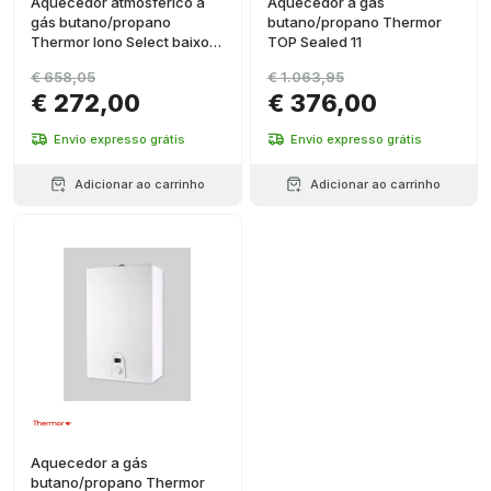
Aquecedor atmosférico a
Aquecedor a gás
gás butano/propano
butano/propano Thermor
Thermor Iono Select baixo
TOP Sealed 11
NOx 10,8 L/min
€ 658,05
€ 1.063,95
€ 272,00
€ 376,00
Envio expresso grátis
Envio expresso grátis
Adicionar ao carrinho
Adicionar ao carrinho
Aquecedor a gás
butano/propano Thermor